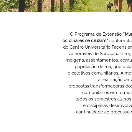
O Programa de Extensão
“Mu
os olhares se cruzam”
contempla 
do Centro Universitário Facens
vulneráveis de Sorocaba e re
indígena, assentamentos, com
população de rua, que estã
e coletivos comunitários. A m
a realização de v
propostas transformadoras dos
comunitários em formato 
todos os semestres alunos 
e disciplinas desenvol
continuidade ao processo d