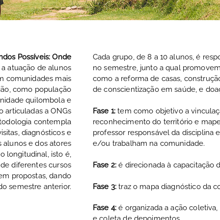
ndos Possíveis: Onde
Cada grupo, de 8 a 10 alunos, é re
a atuação de alunos
no semestre, junto a qual promovem
 em comunidades mais
como a reforma de casas, construçã
gião, como população
de conscientização em saúde, e doa
unidade quilombola
e
o articuladas a ONGs
Fase 1:
tem como objetivo a vinculaç
etodologia contempla
reconhecimento do território e ma
isitas, diagnósticos e
professor responsável da disciplina 
 alunos e dos atores
e/ou trabalham na comunidade.
longitudinal, isto é,
de diferentes cursos
Fase 2:
é direcionada à capacitação 
vem propostas, dando
o semestre anterior.
Fase 3:
traz o mapa diagnóstico da 
Fase 4:
é organizada a ação coletiva,
e coleta de depoimentos.