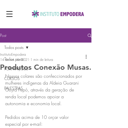
Post
Todos posts
InstitutoEmpodera
Todos posts
14 de set. de 2021
1 min de leitura
Produtos Conexão Musas.
FORMAÇÕES
Nossos colares são confeccionados por 
CURSOS
mulheres indígenas da Aldeia Guarani 
PALESTRAS
Guyra Pepó, através da geração de 
renda local podemos apoiar a 
autonomia e economia local.
Pedidos acima de 10 orçar valor 
especial por e-mail: 