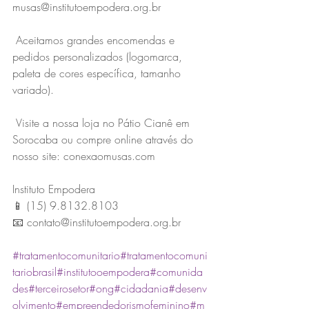
musas@institutoempodera.org.br
 Aceitamos grandes encomendas e 
pedidos personalizados (logomarca, 
paleta de cores específica, tamanho 
variado).
 Visite a nossa loja no Pátio Cianê em 
Sorocaba ou compre online através do 
nosso site: conexaomusas.com
Instituto Empodera
📱 (15) 9.8132.8103
📧 contato@institutoempodera.org.br
#tratamentocomunitario
#tratamentocomuni
tariobrasil
#institutooempodera
#comunida
des
#terceirosetor
#ong
#cidadania
#desenv
olvimento
#empreendedorismofeminino
#m