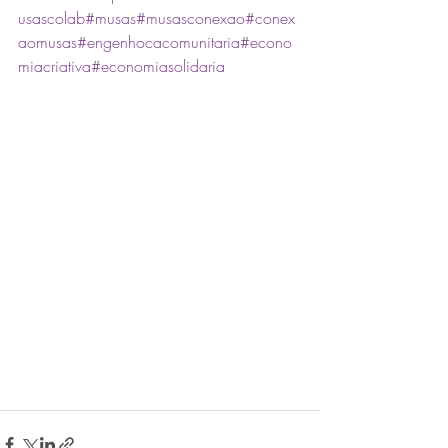
usascolab
#musas
#musasconexao
#conex
aomusas
#engenhocacomunitaria
#econo
miacriativa
#economiasolidaria